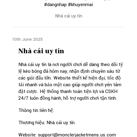
#dangnhap #khuyenmai
Nhà cái uy tín
10th June 2025
Nhà cái uy tín
Nhà cái uy tín là nơi người chơi dễ dàng theo dõi tỷ
lệ kèo bóng đá hôm nay, nhận định chuyên sâu từ
các giải đấu lớn. Website thiết kế hiện đại, tốc độ
tải nhanh và bảo mật cao giúp người chơi yên tâm
đặt cược. Hệ thống thanh toán tiện lợi và CSKH
24/7 luôn đồng hành, hỗ trợ người chơi tận tình.
Thông tin liên hệ:
Thương hiệu: Nhà cái uy tín
Website: support@monclerjacketmens.us.com